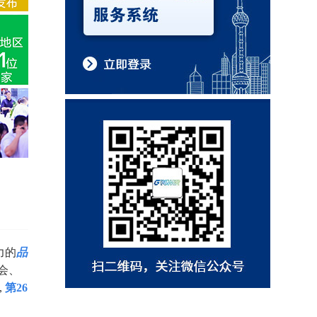
力的
品
会、
,
第26