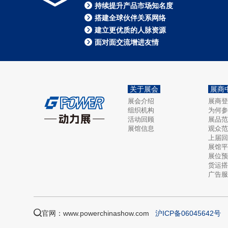
持续提升产品市场知名度
搭建全球伙伴关系网络
建立更优质的人脉资源
面对面交流增进友情
关于展会
展商
展会介绍
展商登
组织机构
为何参
活动回顾
展品范
展馆信息
观众范
上届回
展馆平
展位预
货运搭
广告服
官网：www.powerchinashow.com
沪ICP备06045642号