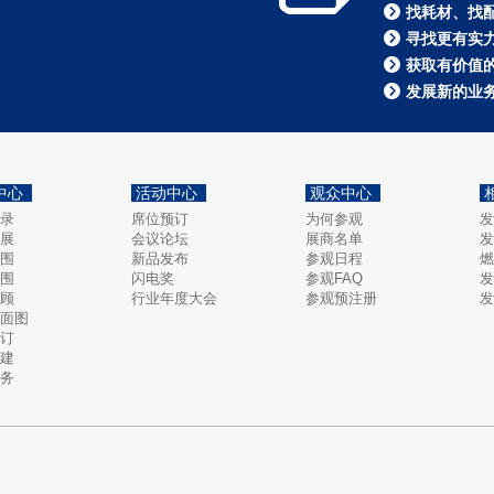
找耗材、找
寻找更有实
获取有价值
发展新的业
中心
活动中心
观众中心
录
席位预订
为何参观
发
展
会议论坛
展商名单
发
围
新品发布
参观日程
燃
围
闪电奖
参观FAQ
发
顾
行业年度大会
参观预注册
发
面图
订
建
务