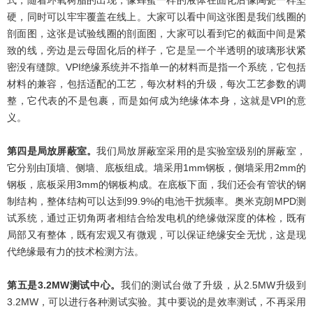
硬，同时可以牢牢覆盖在线上。大家可以看中间这张图是我们线圈的
剖面图，这张是试验线圈的剖面图，大家可以看到它的截面中间是紧
致的线，旁边是云母固化后的样子，它是呈一个半透明的玻璃形状紧
密没有缝隙。VPI绝缘系统并不指单一的材料而是指一个系统，它包括
材料的兼容，包括适配的工艺，每次材料的升级，每次工艺参数的调
整，它代表的不是包裹，而是如何成为绝缘体本身，这就是VPI的意
义。
第四是局放屏蔽室。
我们局放屏蔽室采用的是实验室级别的屏蔽室，
它分别由顶墙、侧墙、底板组成。墙采用1mm钢板，侧墙采用2mm的
钢板，底板采用3mm的钢板构成。在底板下面，我们还会有管状的钢
制结构，整体结构可以达到99.9%的电池干扰频率。奥米克朗MPD测
试系统，通过正切角两者相结合给发电机的绝缘做深度的体检，既有
局部又有整体，既有宏观又有微观，可以保证绝缘安全无忧，这是现
代绝缘最有力的技术检测方法。
第五是3.2MW测试中心。
我们的测试台做了升级，从2.5MW升级到
3.2MW，可以进行各种测试实验。其中要说的是效率测试，不再采用