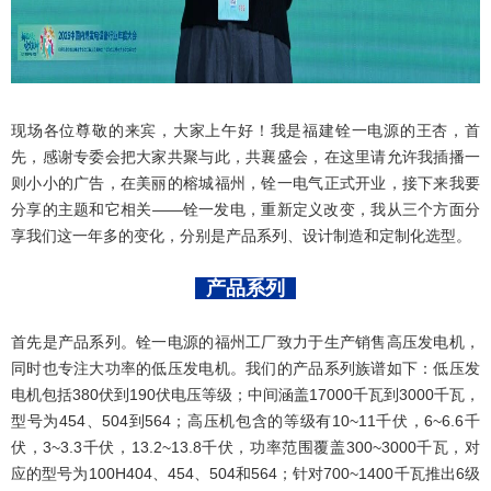
现场各位尊敬的来宾，大家上午好！我是福建铨一电源的王杏，首
先，感谢专委会把大家共聚与此，共襄盛会，在这里请允许我插播一
则小小的广告，在美丽的榕城福州，铨一电气正式开业，接下来我要
分享的主题和它相关——铨一发电，重新定义改变，我从三个方面分
享我们这一年多的变化，分别是产品系列、设计制造和定制化选型。
产品系列
首先是产品系列。铨一电源的福州工厂致力于生产销售高压发电机，
同时也专注大功率的低压发电机。我们的产品系列族谱如下：低压发
电机包括380伏到190伏电压等级；中间涵盖17000千瓦到3000千瓦，
型号为454、504到564；高压机包含的等级有10~11千伏，6~6.6千
伏，3~3.3千伏，13.2~13.8千伏，功率范围覆盖300~3000千瓦，对
应的型号为100H404、454、504和564；针对700~1400千瓦推出6级