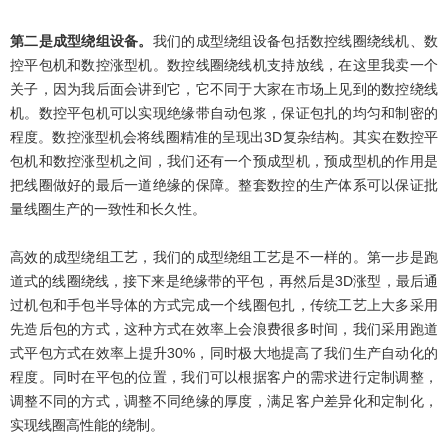
第二是成型绕组设备。
我们的成型绕组设备包括数控线圈绕线机、数
控平包机和数控涨型机。数控线圈绕线机支持放线，在这里我卖一个
关子，因为我后面会讲到它，它不同于大家在市场上见到的数控绕线
机。数控平包机可以实现绝缘带自动包浆，保证包扎的均匀和制密的
程度。数控涨型机会将线圈精准的呈现出3D复杂结构。其实在数控平
包机和数控涨型机之间，我们还有一个预成型机，预成型机的作用是
把线圈做好的最后一道绝缘的保障。整套数控的生产体系可以保证批
量线圈生产的一致性和长久性。
高效的成型绕组工艺，我们的成型绕组工艺是不一样的。第一步是跑
道式的线圈绕线，接下来是绝缘带的平包，再然后是3D涨型，最后通
过机包和手包半导体的方式完成一个线圈包扎，传统工艺上大多采用
先造后包的方式，这种方式在效率上会浪费很多时间，我们采用跑道
式平包方式在效率上提升30%，同时极大地提高了我们生产自动化的
程度。同时在平包的位置，我们可以根据客户的需求进行定制调整，
调整不同的方式，调整不同绝缘的厚度，满足客户差异化和定制化，
实现线圈高性能的绕制。